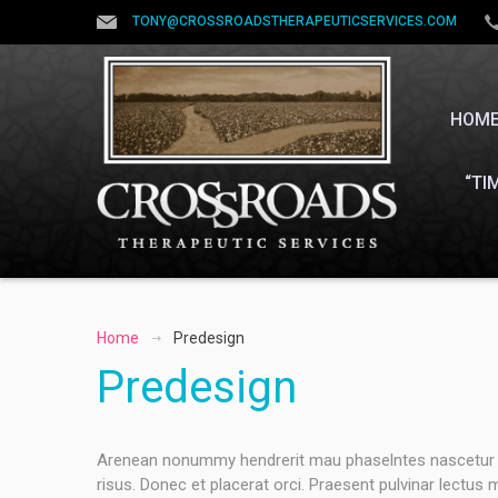
TONY@CROSSROADSTHERAPEUTICSERVICES.COM
HOM
“TI
Home
Predesign
Predesign
Arenean nonummy hendrerit mau phaselntes nascetur rid
risus. Donec et placerat orci. Praesent pulvinar lectus