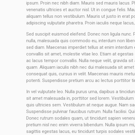
ipsum. Proin nec nibh diam. Mauris sed mauris lacus. Pha
venenatis ultricies et auctor nisl. Ut in congue felis. 
aliquam tellus non vestibulum. Mauris ut justo in erat p
adipiscing vulputate pharetra. Proin iaculis neque lacus, 
Sed suscipit euismod eleifend. Donec non ligula nunc.
nulla, malesuada quis commodo eu, interdum non libero. 
sed diam. Maecenas imperdiet tellus at enim interdum e
convallis sit amet, molestie vitae leo. Etiam at egestas
ac lacus tempor convallis. Nulla neque velit, gravida 
quam. Aliquam iaculis nibh nec dui malesuada sit amet tri
consequat quis, cursus in velit. Maecenas mauris metus
potenti. Suspendisse pretium arcu ac lectus porttitor ti
In vel vulputate leo. Nulla purus urna, dapibus a tincidun
sit amet malesuada in, porttitor sed lorem. Vestibulum 
quis ultricies sem. Vestibulum at neque augue. Nam sag
Suspendisse pulvinar faucibus rutrum. Nulla facilisi. Q
Donec rutrum sodales quam, ut tincidunt sapien venena
pretium nisl nec enim viverra bibendum. Nulla ipsum mi, c
sagittis egestas lacus, eu tincidunt turpis sodales ves