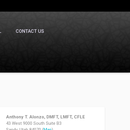
L
CONTACT US
Anthony T. Alonzo, DMFT, LMFT, CFLE
43 West 9000 South Suite B3
Sandy, Utah 84070 (
Map
)