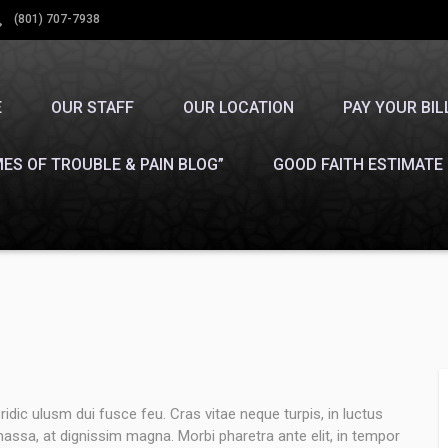
(801) 707-7938
E
OUR STAFF
OUR LOCATION
PAY YOUR BIL
MES OF TROUBLE & PAIN BLOG”
GOOD FAITH ESTIMATE
ic ulusm dui fusce feu. Cras vitae neque turpis, in luctus
 massa, at dignissim magna. Morbi pharetra ante elit, in tempor