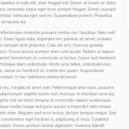
sellus id nulla elit, vitae feugiat est. Donec at lorem ac dolor
Mauris venenatis turpis eget eros semper feugiat. Donec suscipit
orttitor vehicula eget sed mi. Suspendisse potenti. Phasellus
vel lacinia dui.
 Pellentesque molestie posuere metus nec faucibus. Nam velit
Etiam ligula nulla, imperdiet nec pulvinar sit amet, sodales
t semper ante pharetra. Cras elit orci, rhoncus gravida
 orci. Fusce auctor pretium diam sed iaculis. Nullam ut sapien
sit amet fermentum et, commodo ut lectus. Fusce sed hendrerit
stique diam sollicitudin. Morbi urna tellus, sollicitudin non
, varius eu hendrerit ut, mattis nec quam. Suspendisse
ncidunt. In hac habitasse platea dictumst.
t nec, fringilla sit amet velit. Pellentesque ante nunc, posuere
ullamcorper sagittis lorem non rhoncus. In interdum urna dui,
ittis nisl vel dolor tempus id commodo sapien scelerisque.
uisque mollis neque sed justo auctor a imperdiet nibh ornare.
tis vitae. Aliquam sed eros lectus, dictum tempus neque. Sed
onsectetur eget facilisis in, adipiscing ut risus. Curabitur
tibulum. Donec pretium lacinia dignissim. Vivamus blandit